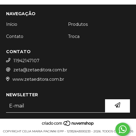
NAVEGAÇÃO
Início
Produtos
Contato
Troca
CONTATO
11942147107
zeta@zetaeditora.com.br
www.zetaeditora.com.br
NEWSLETTER
COPYRIGHT CELIA MARIA PACINNI EPP - 12932643000233 - 2026. TODOS OS DIREITOS